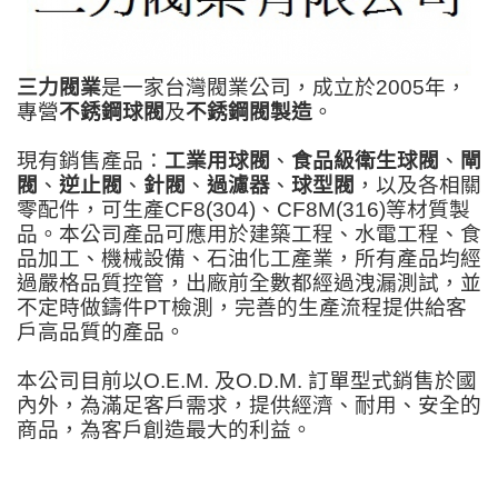
三力閥業
是一家台灣閥業公司，成立於2005年，
專營
不銹鋼球閥
及
不銹鋼閥製造
。
現有銷售產品：
工業用球閥
、
食品級衛生球閥
、
閘
閥
、
逆止閥
、
針閥
、
過濾器
、
球型閥
，以及各相關
零配件，可生產CF8(304)、CF8M(316)等材質製
品。本公司產品可應用於建築工程、水電工程、食
品加工、機械設備、石油化工產業，所有產品均經
過嚴格品質控管，出廠前全數都經過洩漏測試，並
不定時做鑄件PT檢測，完善的生產流程提供給客
戶高品質的產品。
本公司目前以O.E.M. 及O.D.M. 訂單型式銷售於國
內外，為滿足客戶需求，提供經濟、耐用、安全的
商品，為客戶創造最大的利益。